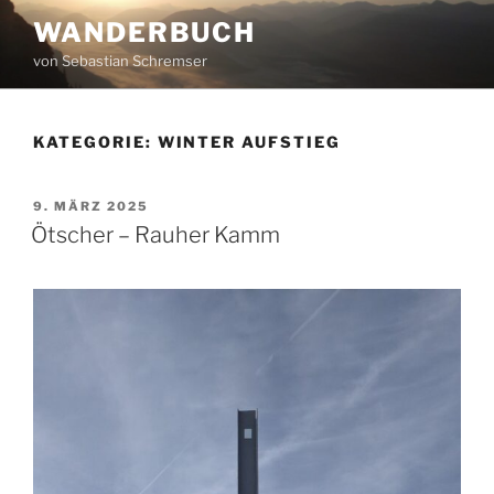
Zum
WANDERBUCH
Inhalt
von Sebastian Schremser
springen
KATEGORIE:
WINTER AUFSTIEG
VERÖFFENTLICHT
9. MÄRZ 2025
AM
Ötscher – Rauher Kamm