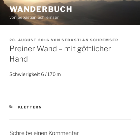
Zum
WANDERBUCH
Inhalt
von Sebastian Schremser
springen
VERÖFFENTLICHT
20. AUGUST 2016
VON
SEBASTIAN SCHREMSER
AM
Preiner Wand – mit göttlicher
Hand
Schwierigkeit 6 / 170 m
KATEGORIEN
KLETTERN
Schreibe einen Kommentar