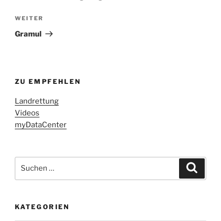
Nächster
WEITER
Beitrag
Gramul
ZU EMPFEHLEN
Landrettung
Videos
myDataCenter
Suchen
Suche
nach:
KATEGORIEN