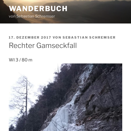
Zum
WANDERBUCH
Inhalt
von Sebastian Schremser
springen
VERÖFFENTLICHT
17. DEZEMBER 2017
VON
SEBASTIAN SCHREMSER
AM
Rechter Gamseckfall
WI 3 / 80 m