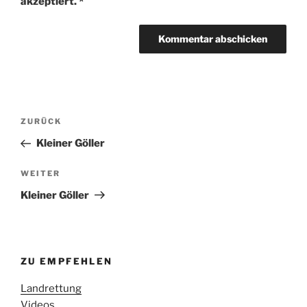
akzeptiert.
*
Beitragsnavigation
Vorheriger
ZURÜCK
Beitrag
Kleiner Göller
Nächster
WEITER
Beitrag
Kleiner Göller
ZU EMPFEHLEN
Landrettung
Videos