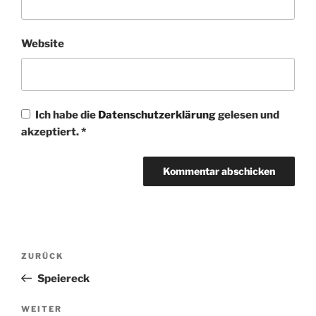
Website
Ich habe die
Datenschutzerklärung
gelesen und
akzeptiert.
*
Beitragsnavigation
Vorheriger
ZURÜCK
Beitrag
Speiereck
Nächster
WEITER