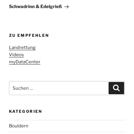
Beitrag
Schwadrinn & Edelgrieß
ZU EMPFEHLEN
Landrettung
Videos
myDataCenter
Suchen
Suche
nach:
KATEGORIEN
Bouldern