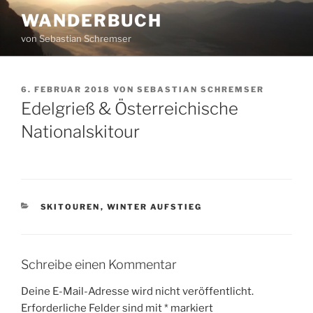
Zum
WANDERBUCH
Inhalt
von Sebastian Schremser
springen
VERÖFFENTLICHT
6. FEBRUAR 2018
VON
SEBASTIAN SCHREMSER
AM
Edelgrieß & Österreichische
Nationalskitour
KATEGORIEN
SKITOUREN
,
WINTER AUFSTIEG
Schreibe einen Kommentar
Deine E-Mail-Adresse wird nicht veröffentlicht.
Erforderliche Felder sind mit
*
markiert