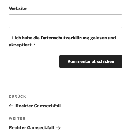
Website
Ich habe die
Datenschutzerklärung
gelesen und
akzeptiert.
*
Beitragsnavigation
Vorheriger
ZURÜCK
Beitrag
Rechter Gamseckfall
Nächster
WEITER
Beitrag
Rechter Gamseckfall