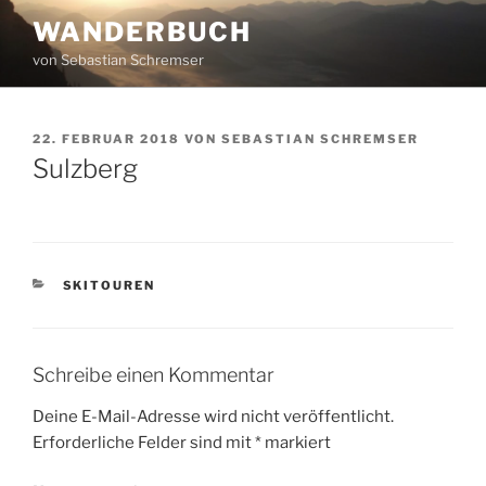
Zum
WANDERBUCH
Inhalt
von Sebastian Schremser
springen
VERÖFFENTLICHT
22. FEBRUAR 2018
VON
SEBASTIAN SCHREMSER
AM
Sulzberg
KATEGORIEN
SKITOUREN
Schreibe einen Kommentar
Deine E-Mail-Adresse wird nicht veröffentlicht.
Erforderliche Felder sind mit
*
markiert