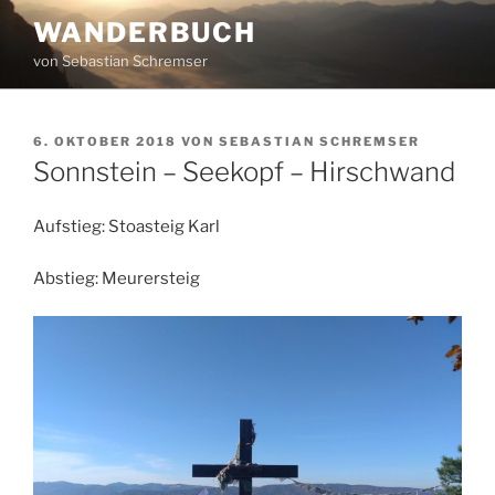
Zum
WANDERBUCH
Inhalt
von Sebastian Schremser
springen
VERÖFFENTLICHT
6. OKTOBER 2018
VON
SEBASTIAN SCHREMSER
AM
Sonnstein – Seekopf – Hirschwand
Aufstieg: Stoasteig Karl
Abstieg: Meurersteig