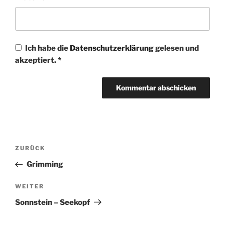
Ich habe die
Datenschutzerklärung
gelesen und
akzeptiert.
*
Beitragsnavigation
Vorheriger
ZURÜCK
Beitrag
Grimming
Nächster
WEITER
Beitrag
Sonnstein – Seekopf