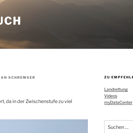
UCH
ZU EMPFEHL
IAN SCHREMSER
Landrettung
Videos
rt, da in der Zwischenstufe zu viel
myDataCenter
Suchen
nach: