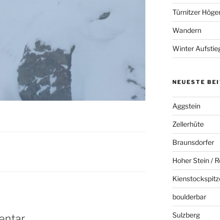
Türnitzer Höge
Wandern
Winter Aufstie
NEUESTE BE
Aggstein
Zellerhüte
Braunsdorfer
Hoher Stein / R
Kienstockspitz
boulderbar
Sulzberg
entar