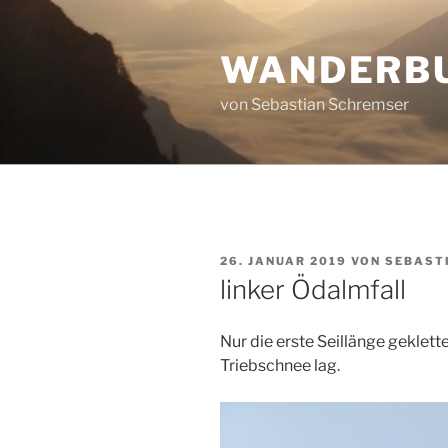
Zum
Inhalt
WANDERB
springen
von Sebastian Schremser
VERÖFFENTLICHT
26. JANUAR 2019
VON
SEBAST
AM
linker Ödalmfall
Nur die erste Seillänge geklette
Triebschnee lag.