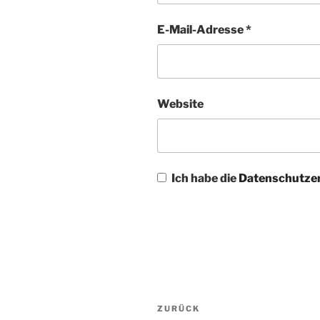
E-Mail-Adresse
*
Website
Ich habe die
Datenschutze
Beitragsnavigation
Vorheriger
ZURÜCK