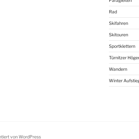
Paragleiten
Rad
Skifahren
Skitouren
Sportklettern
Türnitzer Höge
Wandern
Winter Aufstie
ntiert von WordPress