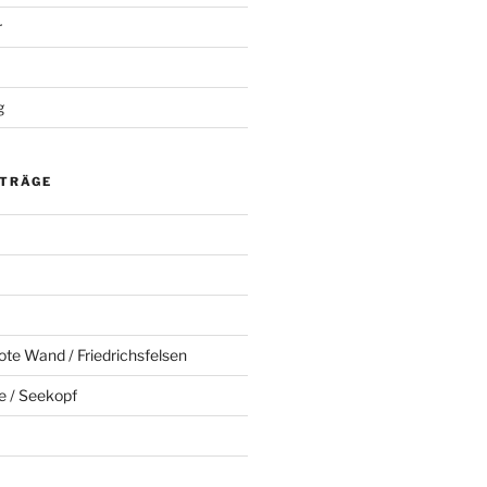
r
g
ITRÄGE
ote Wand / Friedrichsfelsen
e / Seekopf