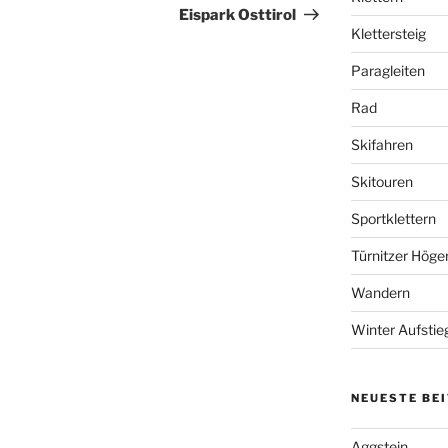
Beitrag
Eispark Osttirol
Klettersteig
Paragleiten
Rad
Skifahren
Skitouren
Sportklettern
Türnitzer Höge
Wandern
Winter Aufstie
NEUESTE BE
Aggstein