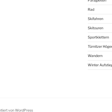
Paragleiten
Rad
Skifahren
Skitouren
Sportklettern
Türnitzer Höge
Wandern
Winter Aufstie
ntiert von WordPress