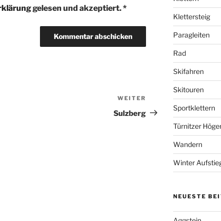
rklärung
gelesen und akzeptiert.
*
Klettersteig
Paragleiten
Rad
Skifahren
Skitouren
WEITER
Nächster
Sportklettern
Beitrag
Sulzberg
Türnitzer Höge
Wandern
Winter Aufstie
NEUESTE BE
Aggstein