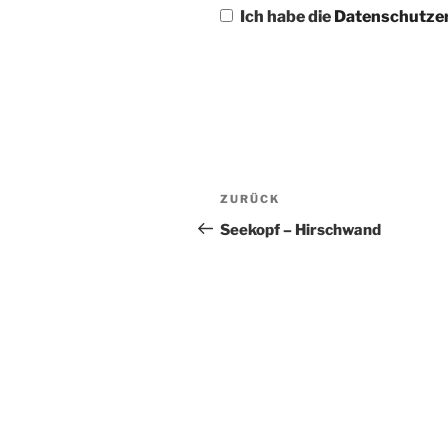
Ich habe die
Datenschutze
Beitragsnavigation
Vorheriger
ZURÜCK
Beitrag
Seekopf – Hirschwand