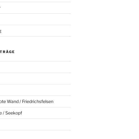
r
g
ITRÄGE
ote Wand / Friedrichsfelsen
e / Seekopf