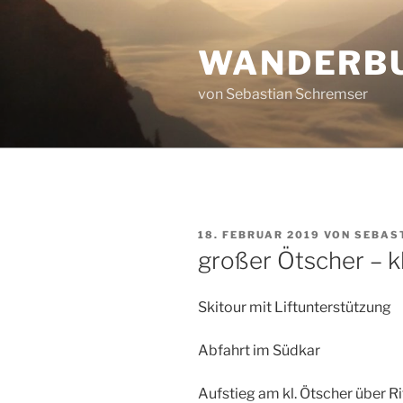
Zum
Inhalt
WANDERB
springen
von Sebastian Schremser
VERÖFFENTLICHT
18. FEBRUAR 2019
VON
SEBAS
AM
großer Ötscher – k
Skitour mit Liftunterstützung
Abfahrt im Südkar
Aufstieg am kl. Ötscher über Ri