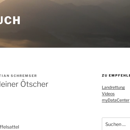
UCH
ZU EMPFEHL
TIAN SCHREMSER
leiner Ötscher
Landrettung
Videos
myDataCenter
Suchen
nach:
ffelsattel