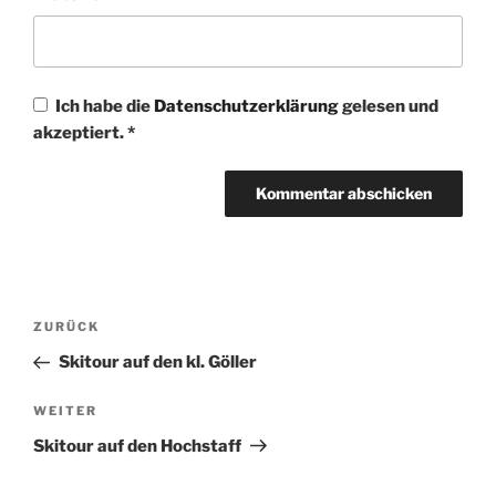
Ich habe die
Datenschutzerklärung
gelesen und
akzeptiert.
*
Beitragsnavigation
Vorheriger
ZURÜCK
Beitrag
Skitour auf den kl. Göller
Nächster
WEITER
Beitrag
Skitour auf den Hochstaff