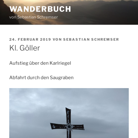
Zum
WANDERBUCH
Inhalt
von Sebastian Schremser
springen
VERÖFFENTLICHT
24. FEBRUAR 2019
VON
SEBASTIAN SCHREMSER
AM
Kl. Göller
Aufstieg über den Karlriegel
Abfahrt durch den Saugraben