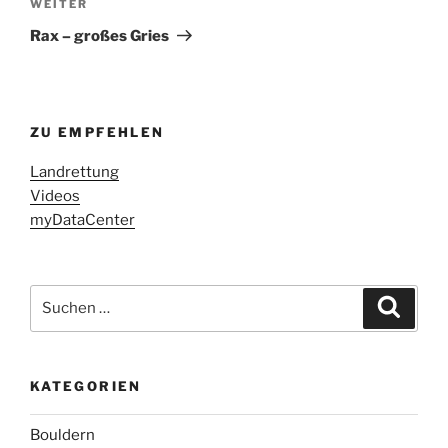
Nächster
WEITER
Beitrag
Rax – großes Gries
ZU EMPFEHLEN
Landrettung
Videos
myDataCenter
Suchen
Suche
nach:
KATEGORIEN
Bouldern