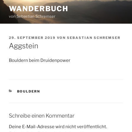
Zum
WANDERBUCH
Inhalt
von Sebastian Schremser
springen
VERÖFFENTLICHT
29. SEPTEMBER 2019
VON
SEBASTIAN SCHREMSER
AM
Aggstein
Bouldern beim Druidenpower
KATEGORIEN
BOULDERN
Schreibe einen Kommentar
Deine E-Mail-Adresse wird nicht veröffentlicht.