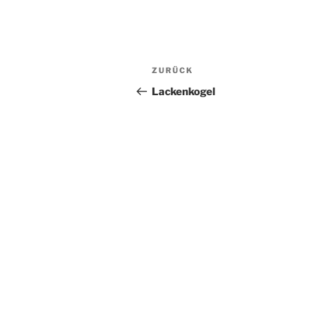
Beitragsnavigation
Vorheriger
ZURÜCK
Beitrag
Lackenkogel