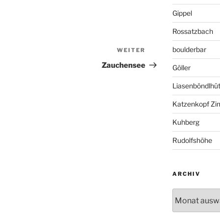
Gippel
Rossatzbach
boulderbar
WEITER
Nächster
Beitrag
Zauchensee
Göller
Liasenböndlhüt
Katzenkopf Zi
Kuhberg
Rudolfshöhe
ARCHIV
Archiv