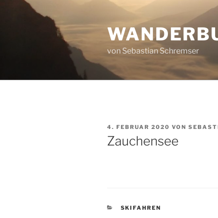
Zum
Inhalt
WANDERB
springen
von Sebastian Schremser
VERÖFFENTLICHT
4. FEBRUAR 2020
VON
SEBAST
AM
Zauchensee
KATEGORIEN
SKIFAHREN