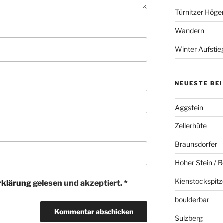
Türnitzer Höge
Wandern
Winter Aufstie
NEUESTE BE
Aggstein
Zellerhüte
Braunsdorfer
Hoher Stein / R
Kienstockspitz
rklärung
gelesen und akzeptiert.
*
boulderbar
Sulzberg