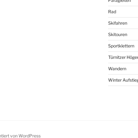
Paragleiten
Rad
Skifahren
Skitouren
Sportklettern
Türnitzer Höge
Wandern
Winter Aufstie
ntiert von WordPress