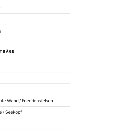
r
g
ITRÄGE
ote Wand / Friedrichsfelsen
e / Seekopf