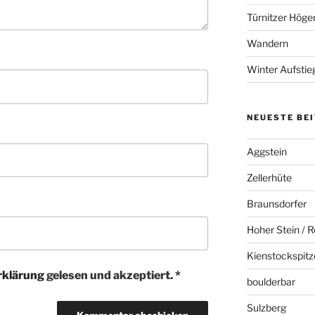
Türnitzer Höge
Wandern
Winter Aufstie
NEUESTE BE
Aggstein
Zellerhüte
Braunsdorfer
Hoher Stein / R
Kienstockspitz
rklärung
gelesen und akzeptiert.
*
boulderbar
Sulzberg