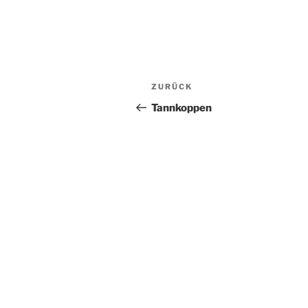
Beitragsnavigation
Vorheriger
ZURÜCK
Beitrag
Tannkoppen