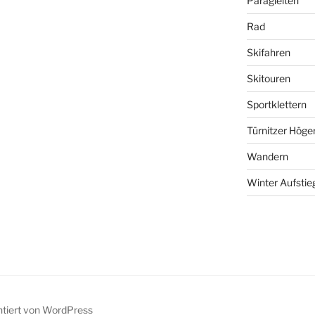
Paragleiten
Rad
Skifahren
Skitouren
Sportklettern
Türnitzer Höge
Wandern
Winter Aufstie
ntiert von WordPress