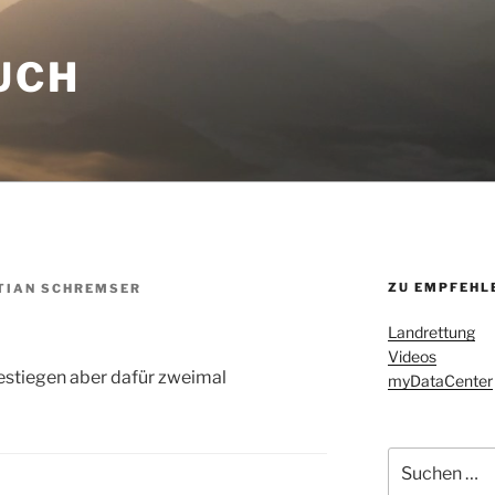
UCH
ZU EMPFEHL
TIAN SCHREMSER
Landrettung
Videos
estiegen aber dafür zweimal
myDataCenter
Suchen
nach: