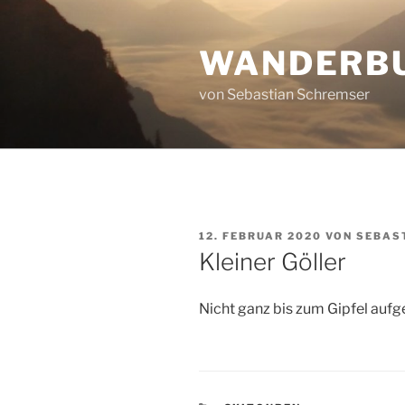
Zum
Inhalt
WANDERB
springen
von Sebastian Schremser
VERÖFFENTLICHT
12. FEBRUAR 2020
VON
SEBAS
AM
Kleiner Göller
Nicht ganz bis zum Gipfel aufg