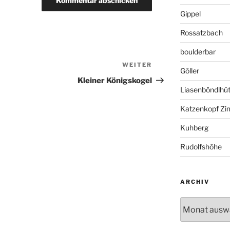
Gippel
Rossatzbach
boulderbar
WEITER
Nächster
Göller
Beitrag
Kleiner Königskogel
Liasenböndlhüt
Katzenkopf Zi
Kuhberg
Rudolfshöhe
ARCHIV
Archiv