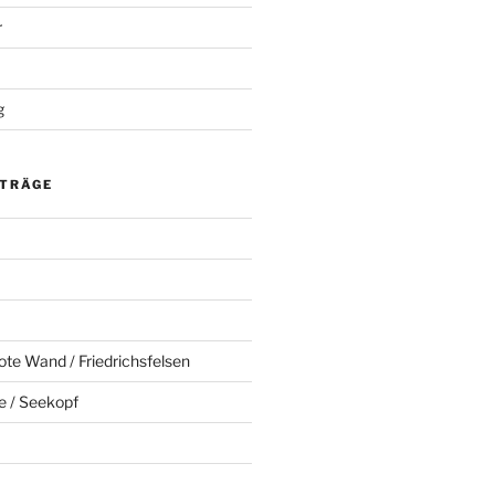
r
g
ITRÄGE
ote Wand / Friedrichsfelsen
e / Seekopf