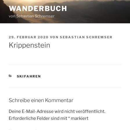
Zum
WANDERBUCH
Inhalt
von Sebastian Schremser
springen
VERÖFFENTLICHT
29. FEBRUAR 2020
VON
SEBASTIAN SCHREMSER
AM
Krippenstein
KATEGORIEN
SKIFAHREN
Schreibe einen Kommentar
Deine E-Mail-Adresse wird nicht veröffentlicht.
Erforderliche Felder sind mit
*
markiert