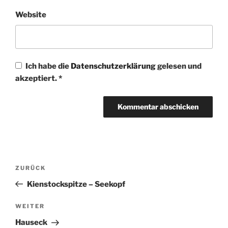
Website
Ich habe die
Datenschutzerklärung
gelesen und
akzeptiert.
*
Beitragsnavigation
Vorheriger
ZURÜCK
Beitrag
Kienstockspitze – Seekopf
Nächster
WEITER
Beitrag
Hauseck