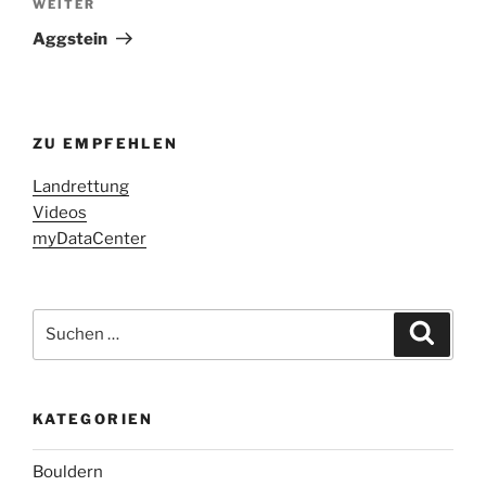
Nächster
WEITER
Beitrag
Aggstein
ZU EMPFEHLEN
Landrettung
Videos
myDataCenter
Suchen
Suche
nach:
KATEGORIEN
Bouldern