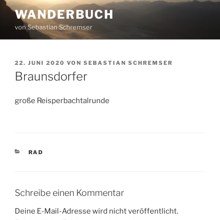
Zum
WANDERBUCH
Inhalt
von Sebastian Schremser
springen
VERÖFFENTLICHT
22. JUNI 2020
VON
SEBASTIAN SCHREMSER
AM
Braunsdorfer
große Reisperbachtalrunde
KATEGORIEN
RAD
Schreibe einen Kommentar
Deine E-Mail-Adresse wird nicht veröffentlicht.