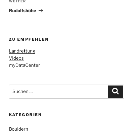
Nächster
WEITER
Beitrag
Rudolfshöhe
ZU EMPFEHLEN
Landrettung
Videos
myDataCenter
Suchen
Suche
nach:
KATEGORIEN
Bouldern