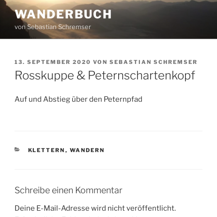
Zum
WANDERBUCH
Inhalt
von Sebastian Schremser
springen
VERÖFFENTLICHT
13. SEPTEMBER 2020
VON
SEBASTIAN SCHREMSER
AM
Rosskuppe & Peternschartenkopf
Auf und Abstieg über den Peternpfad
KATEGORIEN
KLETTERN
,
WANDERN
Schreibe einen Kommentar
Deine E-Mail-Adresse wird nicht veröffentlicht.