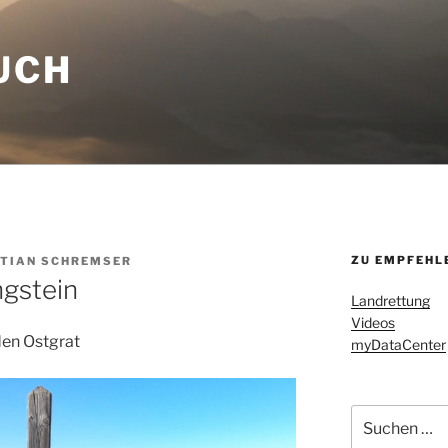
UCH
ZU EMPFEHL
TIAN SCHREMSER
ngstein
Landrettung
Videos
den Ostgrat
myDataCenter
Suchen
nach: