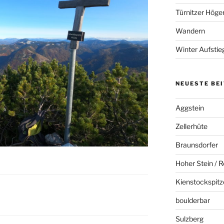
Türnitzer Höge
Wandern
Winter Aufstie
NEUESTE BE
Aggstein
Zellerhüte
Braunsdorfer
Hoher Stein / R
Kienstockspitz
boulderbar
Sulzberg