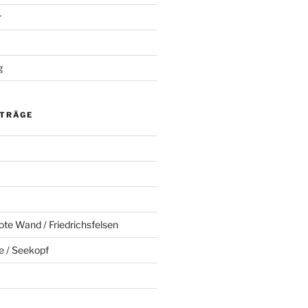
r
g
ITRÄGE
ote Wand / Friedrichsfelsen
e / Seekopf