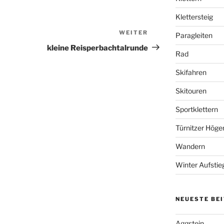
Klettersteig
WEITER
Nächster
Paragleiten
Beitrag
kleine Reisperbachtalrunde
Rad
Skifahren
Skitouren
Sportklettern
Türnitzer Höge
Wandern
Winter Aufstie
NEUESTE BE
Aggstein