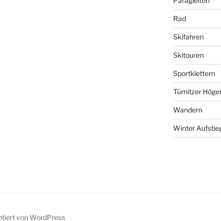
Paragleiten
Rad
Skifahren
Skitouren
Sportklettern
Türnitzer Höge
Wandern
Winter Aufstie
ntiert von WordPress