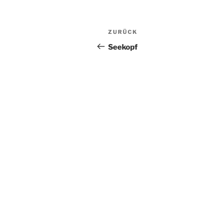
Beitragsnavigation
Vorheriger
ZURÜCK
Beitrag
Seekopf