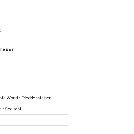
r
g
ITRÄGE
ote Wand / Friedrichsfelsen
e / Seekopf