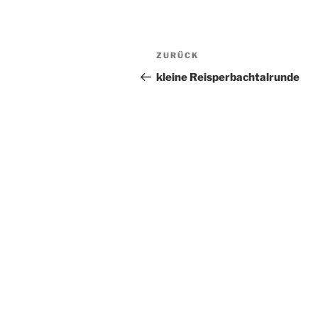
Beitragsnavigation
Vorheriger
ZURÜCK
Beitrag
kleine Reisperbachtalrunde