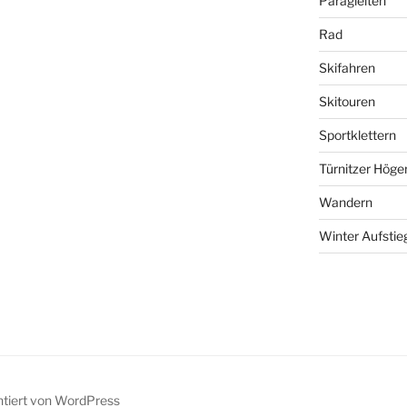
Paragleiten
Rad
Skifahren
Skitouren
Sportklettern
Türnitzer Höge
Wandern
Winter Aufstie
ntiert von WordPress