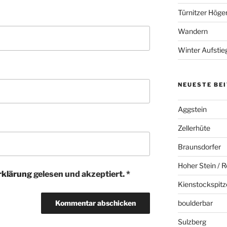
Türnitzer Höge
Wandern
Winter Aufstie
NEUESTE BE
Aggstein
Zellerhüte
Braunsdorfer
Hoher Stein / R
rklärung
gelesen und akzeptiert.
*
Kienstockspitz
boulderbar
Sulzberg