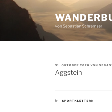
Zum
Inhalt
WANDERB
springen
von Sebastian Schremser
VERÖFFENTLICHT
31. OKTOBER 2020
VON
SEBAS
AM
Aggstein
KATEGORIEN
SPORTKLETTERN