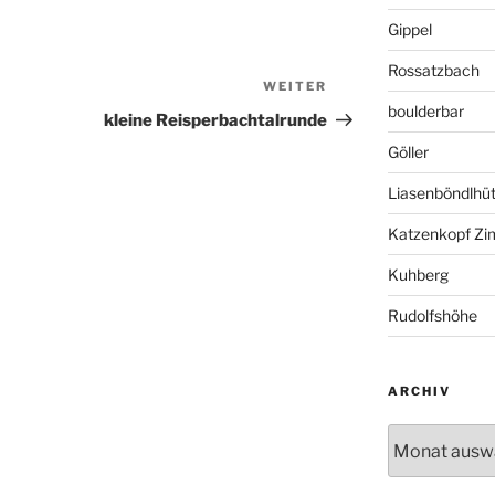
Gippel
Rossatzbach
WEITER
Nächster
boulderbar
Beitrag
kleine Reisperbachtalrunde
Göller
Liasenböndlhüt
Katzenkopf Zi
Kuhberg
Rudolfshöhe
ARCHIV
Archiv