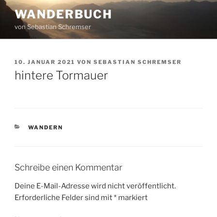
Zum
WANDERBUCH
Inhalt
von Sebastian Schremser
springen
VERÖFFENTLICHT
10. JANUAR 2021
VON
SEBASTIAN SCHREMSER
AM
hintere Tormauer
KATEGORIEN
WANDERN
Schreibe einen Kommentar
Deine E-Mail-Adresse wird nicht veröffentlicht.
Erforderliche Felder sind mit
*
markiert