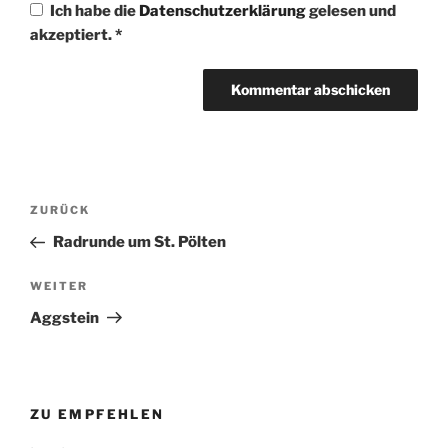
Ich habe die
Datenschutzerklärung
gelesen und
akzeptiert.
*
Beitragsnavigation
Vorheriger
ZURÜCK
Beitrag
Radrunde um St. Pölten
Nächster
WEITER
Beitrag
Aggstein
ZU EMPFEHLEN