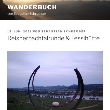
Zum
WANDERBUCH
Inhalt
von Sebastian Schremser
springen
VERÖFFENTLICHT
15. JUNI 2021
VON
SEBASTIAN SCHREMSER
AM
Reisperbachtalrunde & Fesslhütte