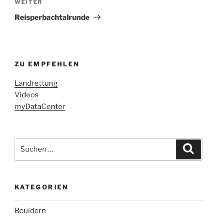
Nächster
WEITER
Beitrag
Reisperbachtalrunde
ZU EMPFEHLEN
Landrettung
Videos
myDataCenter
Suchen
Suche
nach:
KATEGORIEN
Bouldern