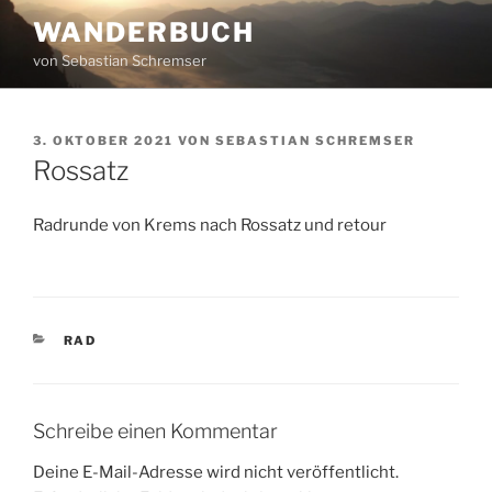
Zum
WANDERBUCH
Inhalt
von Sebastian Schremser
springen
VERÖFFENTLICHT
3. OKTOBER 2021
VON
SEBASTIAN SCHREMSER
AM
Rossatz
Radrunde von Krems nach Rossatz und retour
KATEGORIEN
RAD
Schreibe einen Kommentar
Deine E-Mail-Adresse wird nicht veröffentlicht.