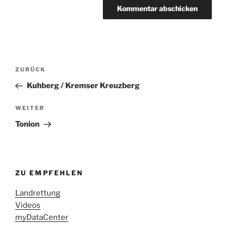
Beitragsnavigation
Vorheriger
ZURÜCK
Beitrag
Kuhberg / Kremser Kreuzberg
Nächster
WEITER
Beitrag
Tonion
ZU EMPFEHLEN
Landrettung
Videos
myDataCenter