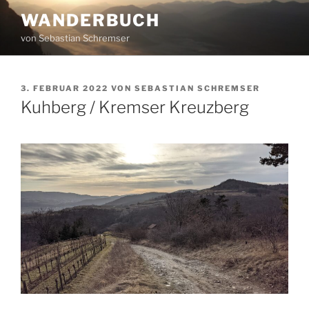
Zum
WANDERBUCH
Inhalt
von Sebastian Schremser
springen
VERÖFFENTLICHT
3. FEBRUAR 2022
VON
SEBASTIAN SCHREMSER
AM
Kuhberg / Kremser Kreuzberg