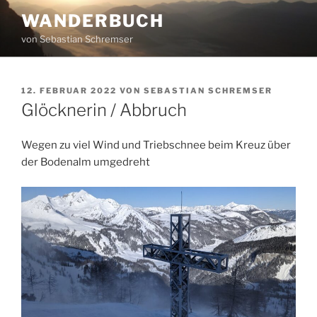
Zum
WANDERBUCH
Inhalt
von Sebastian Schremser
springen
VERÖFFENTLICHT
12. FEBRUAR 2022
VON
SEBASTIAN SCHREMSER
AM
Glöcknerin / Abbruch
Wegen zu viel Wind und Triebschnee beim Kreuz über
der Bodenalm umgedreht