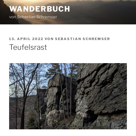
Zum
WANDERBUCH
Inhalt
von Sebastian Schremser
springen
VERÖFFENTLICHT
13. APRIL 2022
VON
SEBASTIAN SCHREMSER
AM
Teufelsrast