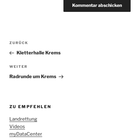
Beitragsnavigation
Vorheriger
ZURÜCK
Beitrag
Kletterhalle Krems
Nächster
WEITER
Beitrag
Radrunde um Krems
ZU EMPFEHLEN
Landrettung
Videos
myDataCenter