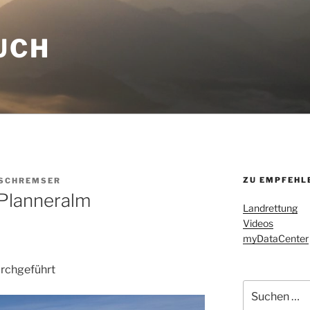
UCH
ZU EMPFEHL
 SCHREMSER
 Planneralm
Landrettung
Videos
myDataCenter
urchgeführt
Suchen
nach: