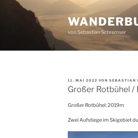
Zum
Inhalt
WANDERB
springen
von Sebastian Schremser
VERÖFFENTLICHT
11. MAI 2022
VON
SEBASTIAN
AM
Großer Rotbühel /
Großer Rotbühel: 2019m
Zwei Aufstiege im Skigebiet d