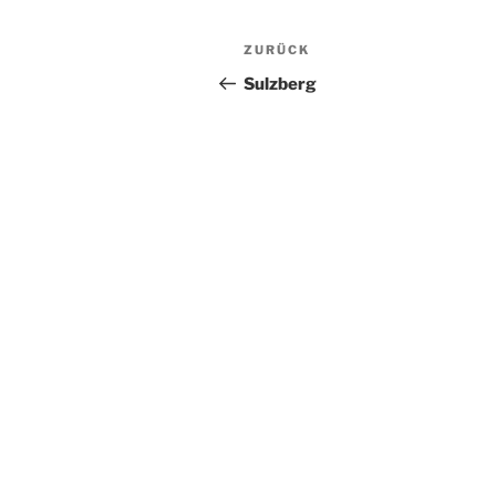
Beitragsnavigation
Vorheriger
ZURÜCK
Beitrag
Sulzberg