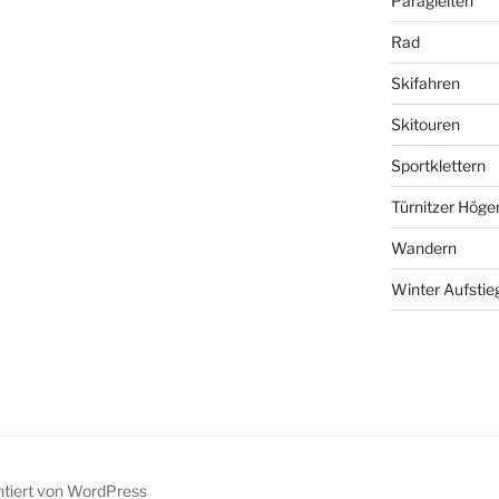
Paragleiten
Rad
Skifahren
Skitouren
Sportklettern
Türnitzer Höge
Wandern
Winter Aufstie
ntiert von WordPress