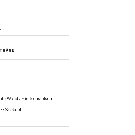
r
g
ITRÄGE
ote Wand / Friedrichsfelsen
e / Seekopf