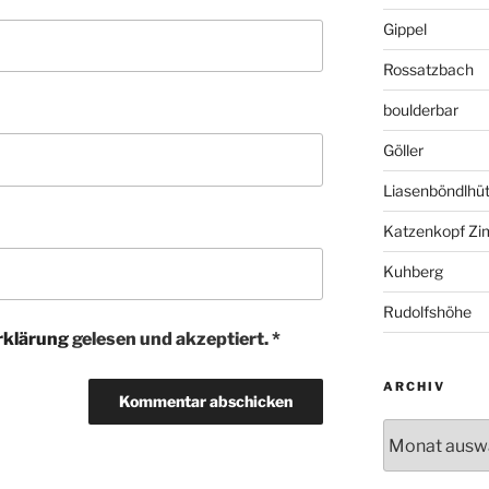
Gippel
Rossatzbach
boulderbar
Göller
Liasenböndlhüt
Katzenkopf Zi
Kuhberg
Rudolfshöhe
rklärung
gelesen und akzeptiert.
*
ARCHIV
Archiv