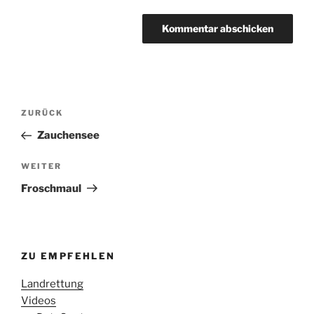
Beitragsnavigation
Vorheriger
ZURÜCK
Beitrag
Zauchensee
Nächster
WEITER
Beitrag
Froschmaul
ZU EMPFEHLEN
Landrettung
Videos