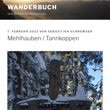
Zum
WANDERBUCH
Inhalt
von Sebastian Schremser
springen
VERÖFFENTLICHT
7. FEBRUAR 2023
VON
SEBASTIAN SCHREMSER
AM
Mehlhauben / Tannkoppen