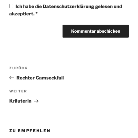
Ich habe die
Datenschutzerklärung
gelesen und
akzeptiert.
*
Beitragsnavigation
Vorheriger
ZURÜCK
Beitrag
Rechter Gamseckfall
Nächster
WEITER
Beitrag
Kräuterin
ZU EMPFEHLEN