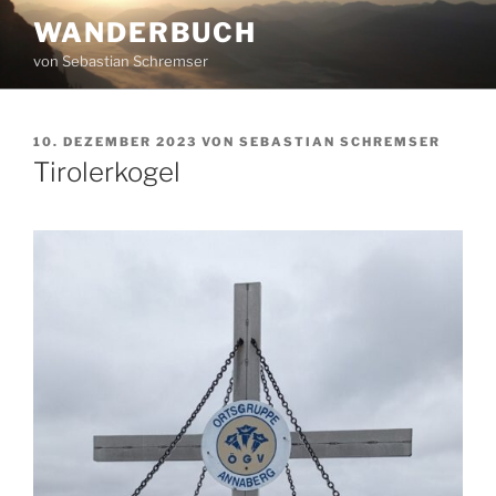
Zum
WANDERBUCH
Inhalt
von Sebastian Schremser
springen
VERÖFFENTLICHT
10. DEZEMBER 2023
VON
SEBASTIAN SCHREMSER
AM
Tirolerkogel