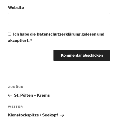
Website
Ich habe die
Datenschutzerklärung
gelesen und
akzeptiert.
*
Beitragsnavigation
Vorheriger
ZURÜCK
Beitrag
St. Pölten – Krems
Nächster
WEITER
Beitrag
Kienstockspitze / Seekopf