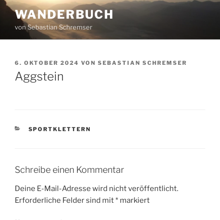
Zum
WANDERBUCH
Inhalt
von Sebastian Schremser
springen
VERÖFFENTLICHT
6. OKTOBER 2024
VON
SEBASTIAN SCHREMSER
AM
Aggstein
KATEGORIEN
SPORTKLETTERN
Schreibe einen Kommentar
Deine E-Mail-Adresse wird nicht veröffentlicht.
Erforderliche Felder sind mit
*
markiert