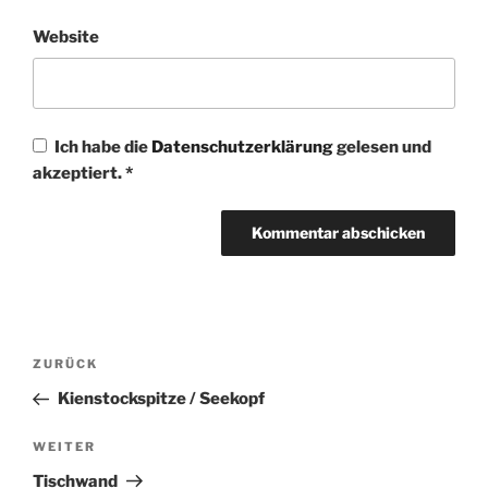
Website
Ich habe die
Datenschutzerklärung
gelesen und
akzeptiert.
*
Beitragsnavigation
Vorheriger
ZURÜCK
Beitrag
Kienstockspitze / Seekopf
Nächster
WEITER
Beitrag
Tischwand