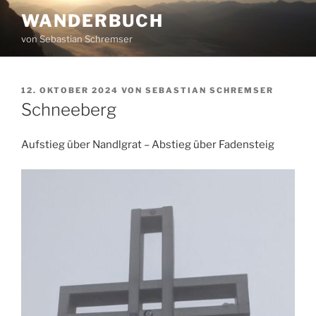
Zum
WANDERBUCH
Inhalt
von Sebastian Schremser
springen
VERÖFFENTLICHT
12. OKTOBER 2024
VON
SEBASTIAN SCHREMSER
AM
Schneeberg
Aufstieg über Nandlgrat – Abstieg über Fadensteig