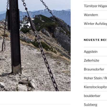
Türnitzer Höge
Wandern
Winter Aufstie
NEUESTE BE
Aggstein
Zellerhüte
Braunsdorfer
Hoher Stein / R
Kienstockspitz
boulderbar
Sulzberg