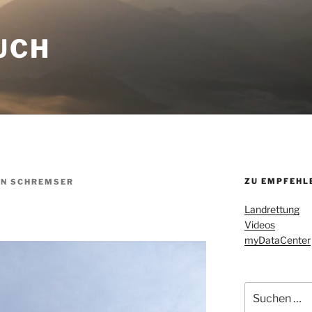
UCH
ZU EMPFEHL
AN SCHREMSER
Landrettung
Videos
myDataCenter
Suchen
nach: