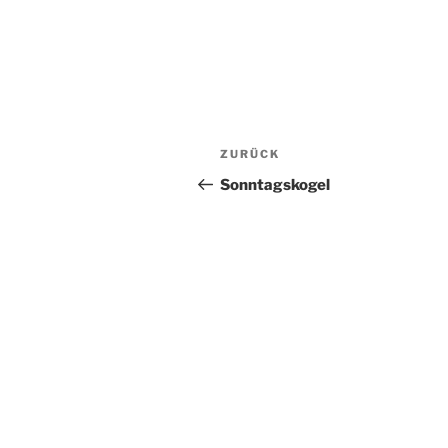
Beitragsnavigation
Vorheriger
ZURÜCK
Beitrag
Sonntagskogel