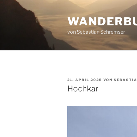
Zum
Inhalt
WANDERB
springen
von Sebastian Schremser
VERÖFFENTLICHT
21. APRIL 2025
VON
SEBASTI
AM
Hochkar