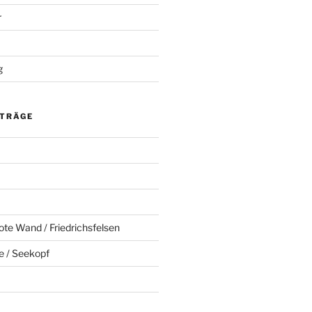
r
g
ITRÄGE
ote Wand / Friedrichsfelsen
e / Seekopf