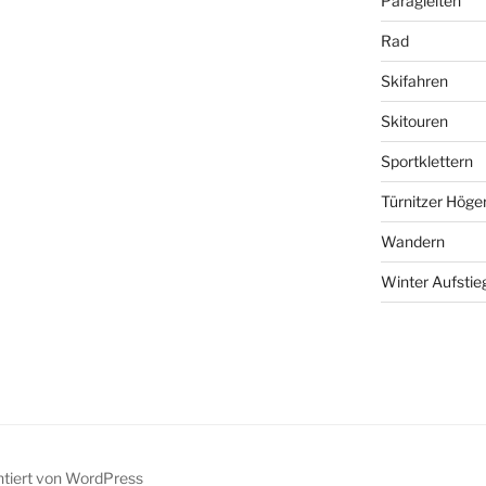
Paragleiten
Rad
Skifahren
Skitouren
Sportklettern
Türnitzer Höge
Wandern
Winter Aufstie
ntiert von WordPress