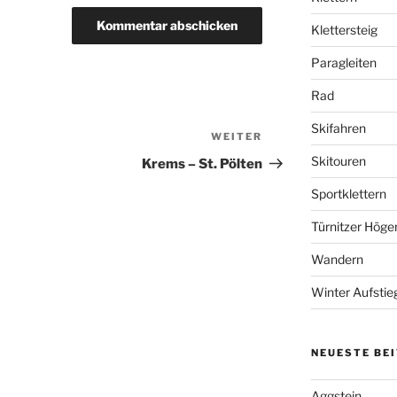
Klettersteig
Paragleiten
Rad
Skifahren
WEITER
Nächster
Beitrag
Skitouren
Krems – St. Pölten
Sportklettern
Türnitzer Höge
Wandern
Winter Aufstie
NEUESTE BE
Aggstein