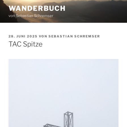
Zum
WANDERBUCH
Inhalt
von Sebastian Schremser
springen
VERÖFFENTLICHT
28. JUNI 2025
VON
SEBASTIAN SCHREMSER
AM
TAC Spitze