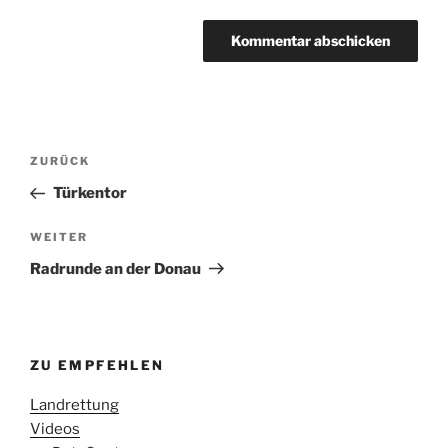
Beitragsnavigation
Vorheriger
ZURÜCK
Beitrag
Türkentor
Nächster
WEITER
Beitrag
Radrunde an der Donau
ZU EMPFEHLEN
Landrettung
Videos