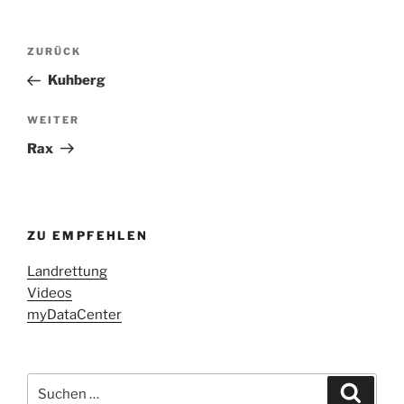
Beitragsnavigation
Vorheriger
ZURÜCK
Beitrag
Kuhberg
Nächster
WEITER
Beitrag
Rax
ZU EMPFEHLEN
Landrettung
Videos
myDataCenter
Suchen
Suche