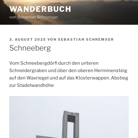
Zum
WANDERBUCH
Inhalt
von Sebastian Schremser
springen
VERÖFFENTLICHT
3. AUGUST 2025
VON
SEBASTIAN SCHREMSER
AM
Schneeberg
Vom Schneebergdörfl durch den unteren
Schneidergraben und über den oberen Herminensteig
auf den Waxriegel und auf das Klosterwappen. Abstieg
zur Stadelwandhöhe