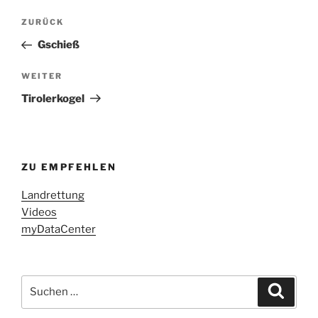
Beitragsnavigation
Vorheriger
ZURÜCK
Beitrag
Gschieß
Nächster
WEITER
Beitrag
Tirolerkogel
ZU EMPFEHLEN
Landrettung
Videos
myDataCenter
Suchen
Suche
nach: