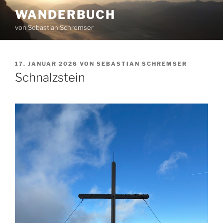
Zum
WANDERBUCH
Inhalt
von Sebastian Schremser
springen
VERÖFFENTLICHT
17. JANUAR 2026
VON
SEBASTIAN SCHREMSER
AM
Schnalzstein