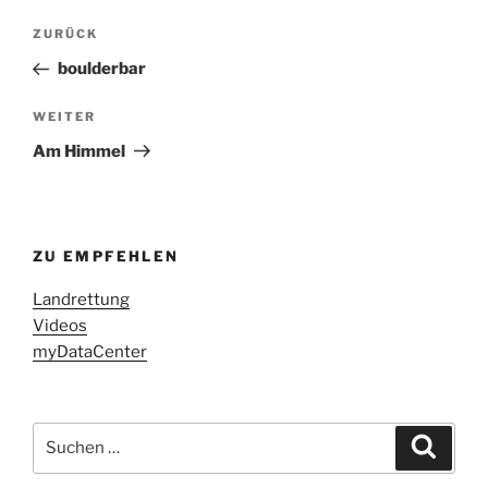
Beitragsnavigation
Vorheriger
ZURÜCK
Beitrag
boulderbar
Nächster
WEITER
Beitrag
Am Himmel
ZU EMPFEHLEN
Landrettung
Videos
myDataCenter
Suchen
Suche
nach: